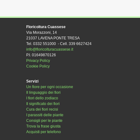
Floricoltura Cuassese
Via Morazzoni, 14
21037 LAVENA PONTE TRESA
Tel. 0332 551000 - Cell. 339 6627424
info@floricolturacuassese.it
P.I. 01649870126
Privacy Policy
Cookie Policy
Servizi
Un fiore per ogni occasione
Il linguaggio dei fiori
I fiori dello zodiaco
Il significato dei fiori
Cura dei fiori recisi
I parassiti delle piante
Consigli per le piante
Trova la frase giusta
Acquisti per telefono